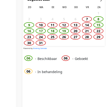
ZO
MA
DI
WO
DO
VR
ZA
1
2
3
4
5
6
7
8
9
10
11
12
13
14
15
16
17
18
19
20
21
22
23
24
25
26
27
28
29
30
31
Powered by
Booking Calendar
06
06
-
Beschikbaar
-
Geboekt
06
-
In behandeling