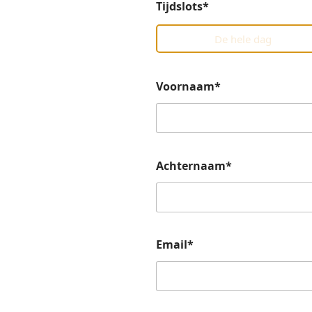
Tijdslots*
De hele dag
Voornaam*
Achternaam*
Email*