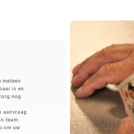
u meteen 
aar is en 
zorg nog 
n aanvraag 
n team 
p om uw 