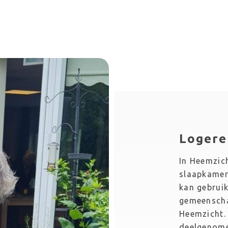
Logere
In Heemzich
slaapkamer
kan gebrui
gemeenschap
Heemzicht. 
deelgenomen