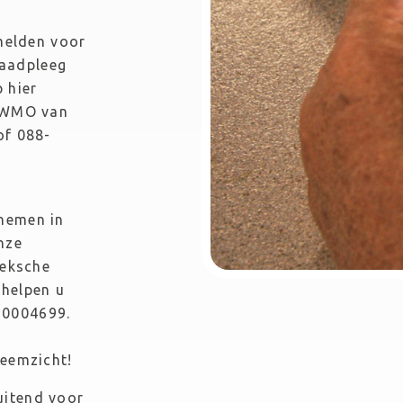
elden voor 
aadpleeg 
 hier 
 WMO van 
of 088-
nemen in 
ze 
eksche 
helpen u 
5-0004699.
eemzicht!
uitend voor 