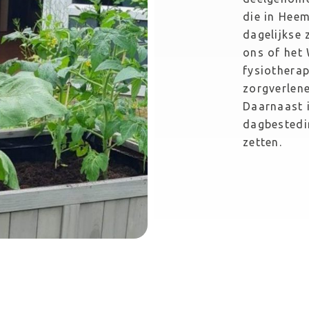
die in Heem
dagelijkse 
ons of het 
fysiotherap
zorgverlene
Daarnaast i
dagbestedin
zetten.